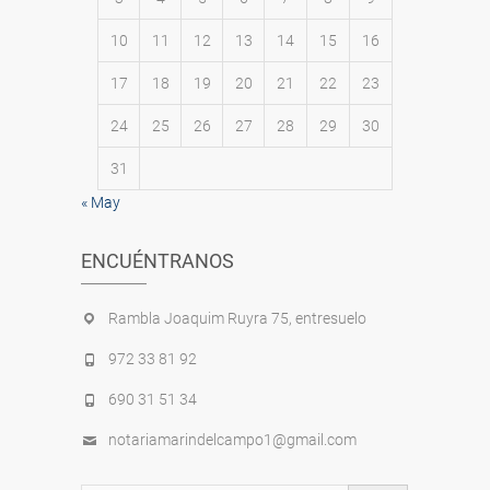
10
11
12
13
14
15
16
17
18
19
20
21
22
23
24
25
26
27
28
29
30
31
« May
ENCUÉNTRANOS
Rambla Joaquim Ruyra 75, entresuelo
972 33 81 92
690 31 51 34
notariamarindelcampo1@gmail.com