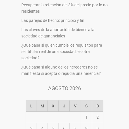
Recuperar la retención del 3% del precio por lo no
residentes
Las parejas de hecho: principio y fin
Las claves de la aportación de bienes a la
sociedad de gananciales
¿Qué pasa si quien cumple los requisitos para
ser titular real de una sociedad, es otra
sociedad?
¿Qué pasa si alguno de los herederos no se
manifiesta si acepta o repudia una herencia?
AGOSTO 2026
L
M
X
J
V
S
D
1
2
3
4
5
6
7
8
9