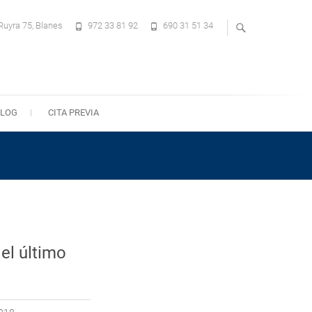
uyra 75, Blanes
972 33 81 92
690 31 51 34
BLOG
CITA PREVIA
el último