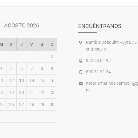
AGOSTO 2026
ENCUÉNTRANOS
Rambla Joaquim Ruyra 75,
M
X
J
V
S
D
entresuelo
1
2
972 33 81 92
4
5
6
7
8
9
690 31 51 34
11
12
13
14
15
16
notariamarindelcampo1@g
m
18
19
20
21
22
23
25
26
27
28
29
30