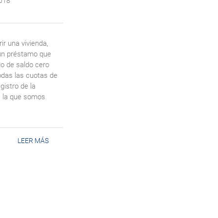
018
ir una vivienda,
un préstamo que
do de saldo cero
das las cuotas de
gistro de la
e la que somos
LEER MÁS