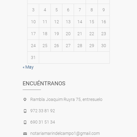
3
4
5
6
7
8
9
10
11
12
13
14
15
16
17
18
19
20
21
22
23
24
25
26
27
28
29
30
31
« May
ENCUÉNTRANOS
Rambla Joaquim Ruyra 75, entresuelo
972 33 81 92
690 31 51 34
notariamarindelcampo1@gmail.com